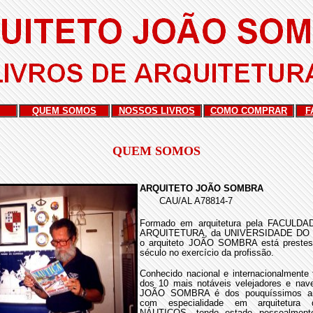
QUEM SOMOS
NOSSOS LIVROS
COMO COMPRAR
F
QUEM SOMOS
ARQUITETO JOÃO SOMBRA
CAU/AL
A78814
-7
Formado em arquitetura pela FACUL
ARQUITETURA, da UNIVERSIDADE DO B
o arquiteto JOÃO SOMBRA está prestes
século no exercício da profissão.
Conhecido nacional e internacionalmen
dos 10 mais notáveis velejadores e naveg
JOÃO SOMBRA é dos pouquíssimos arqu
com especialidade em arquitetur
NÁUTICOS, tendo estado pessoalmen