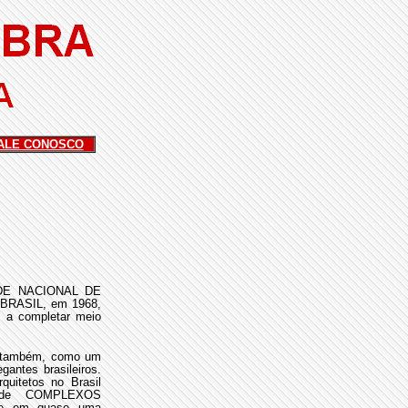
ALE CONOSCO
DADE NACIONAL DE
RASIL, em 1968,
 a completar meio
te também, como um
antes brasileiros.
itetos no Brasil
a de COMPLEXOS
te em quase uma