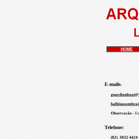
HOME
E-mails
:
guardianboat@
balbinasombra
Observacão -
En
Telefone:
(82) 3032 4424