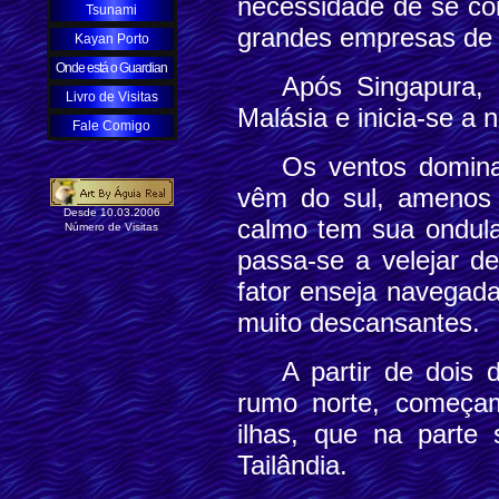
necessidade de se con
Tsunami
grandes empresas de p
Kayan Porto
Onde está o Guardian
Após Singapura, 
Livro de Visitas
Malásia e inicia-se a
Fale Comigo
Os ventos domina
vêm do sul, amenos 
Desde 10.03.2006
calmo tem sua ondul
Número de Visitas
passa-se a velejar d
fator enseja navegada
muito descansantes.
A partir de dois
rumo norte, começam
ilhas, que na parte
Tailândia.