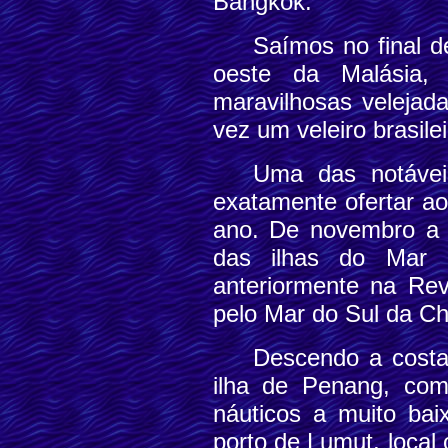
Bangkok.
S
aímos no final d
oeste da Malásia,
maravilhosas velejad
vez um veleiro brasile
Uma das notáveis
exatamente ofertar ao
ano. De novembro a m
das ilhas do Mar 
anteriormente na Rev
pelo Mar do Sul da C
Descendo a costa 
ilha de Penang, com 
náuticos a muito ba
porto de Lumut, local