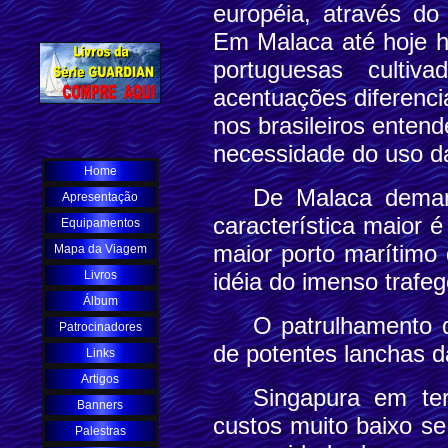
européia, através do
Em Malaca até hoje há
portuguesas cultiv
acentuações diferenci
nos brasileiros enten
necessidade do uso da
Home
De Malaca deman
Apresentação
característica maior 
Equipamentos
maior porto marítimo
Mapa da Viagem
Livros
idéia do imenso trafe
Álbum
O patrulhamento d
Patrocinadores
de potentes lanchas d
Links
Artigos
Singapura em te
Banners
custos muito baixo se
Palestras