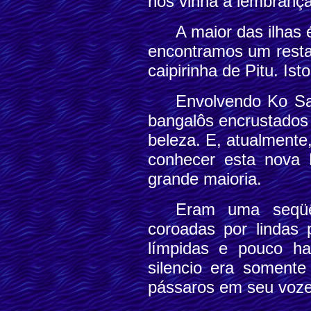
nos vinha à lembrança
A maior das ilhas 
encontramos um restau
caipirinha de Pitu. Is
Envolvendo Ko Sa
bangalôs encrustados
beleza. E, atualmente
conhecer esta nova R
grande maioria.
Eram uma seqüên
coroadas por lindas 
límpidas e pouco ha
silencio era soment
pássaros em seu vozer