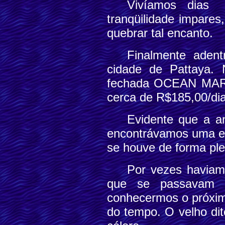
Vivíamos dias
tranqüilidade impare
quebrar tal encanto.
Finalmente adent
cidade de Pattaya. 
fechada OCEAN MARIN
cerca de R$185,00/dia
Evidente que a a
encontrávamos uma ex
se houve de forma ple
Por vezes haviam
que se passavam 
conhecermos o próxim
do tempo. O velho di