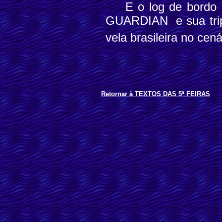
E o log de bordo
GUARDIAN e sua trip
vela brasileira no cen
Retornar
à
T
EXTOS DAS
5ª F
EIRAS