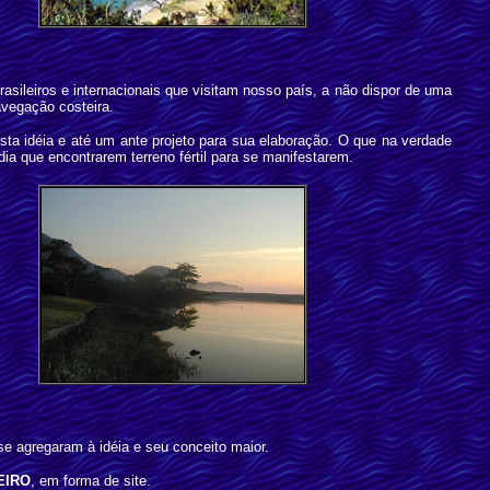
asileiros e internacionais que visitam nosso país, a não dispor de uma
navegação costeira.
a idéia e até um ante projeto para sua elaboração. O que na verdade
ia que encontrarem terreno fértil para se manifestarem.
e agregaram à idéia e seu conceito maior.
EIRO
, em forma de site.