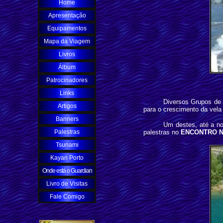
Home
Apresentação
Equipamentos
Mapa da Viagem
Livros
Álbum
Patrocinadores
Links
Diversos Grupos de v
Artigos
para o crescimento da vela 
Banners
Um destes, até a no
Palestras
palestras no
ENCONTRO N
Tsunami
Kayan Porto
Onde está o Guardian
Livro de Visitas
Fale Comigo