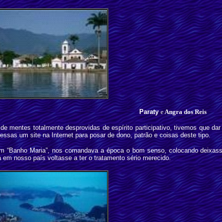
Paraty
e
Angra
dos Reis
 de mentes totalmente desprovidas de espírito participativo, tivemos que d
pressas um site na Internet para posar de dono, patrão e coisas deste tipo.
m “Banho Maria”, nos comandava a época o bom senso, colocando deixasse
 em nosso país voltasse a ter o tratamento s
é
rio merecido.