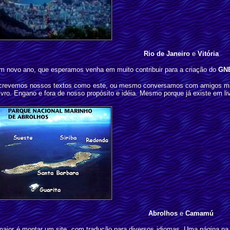
Rio
de Janeiro
e
Vit
ó
ria
m novo ano, que esperamos venha em muito contribuir para a criação do
GN
crevemos nossos textos como este, ou mesmo conversamos com amigos mais
ro. Engano e fora de nosso propósito e idéia. Mesmo porque já existe em livr
Abrolhos
e
Camamú
maior é montar um site, com tradução para diversos idiomas. Uma página na 