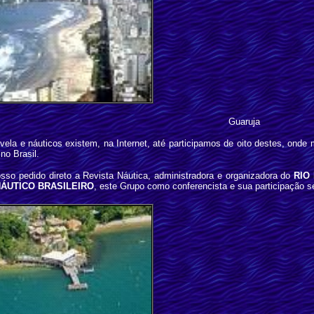
Guaruja
ela e náuticos existem, na Internet, até participamos de oito destes, onde 
no Brasil.
sso pedido direto a Revista Náutica, administradora e organizadora do
RIO
ÁUTICO BRASILEIRO
, este Grupo como conferencista e sua participação 