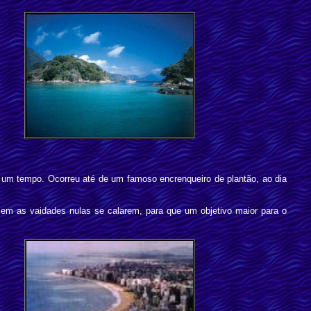
ar um tempo. Ocorreu até de um famoso encrenqueiro de plantão, ao dia
m as vaidades nulas se calarem, para que um objetivo maior para o