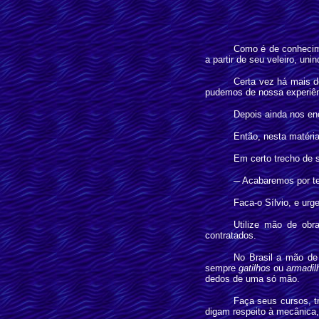
Como é de conhecime
a partir de seu veleiro, unin
Certa vez há mais d
pudemos de nossa experiênc
Depois ainda nos en
Então, nesta matéri
Em certo trecho de s
─
Acabaremos por ter
Faca-o Sílvio, e ur
Utilize mão de obr
contratados.
No Brasil a mão de 
sempre
gatilhos
ou
armadil
dedos de uma só mão.
Faça seus cursos, t
digam respeito à mecânica, e