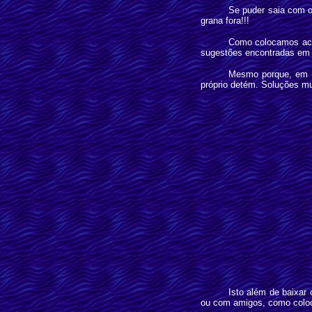
Se puder saia com o 
grana fora!!!
Como colocamos acim
sugestões encontradas em o
Mesmo porque, em M
próprio detém. Soluções m
Isto além de baixar 
ou com amigos, como colo