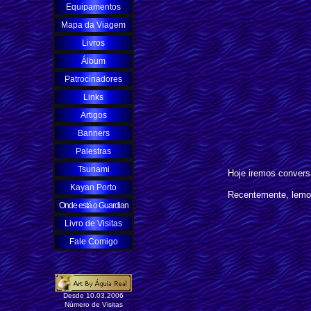
Equipamentos
Mapa da Viagem
Livros
Álbum
Patrocinadores
Links
Artigos
Banners
Palestras
Tsunami
Hoje iremos conversa
Kayan Porto
Recentemente, lemo
Onde está o Guardian
Livro de Visitas
Fale Comigo
Desde 10.03.2006
Número de Visitas