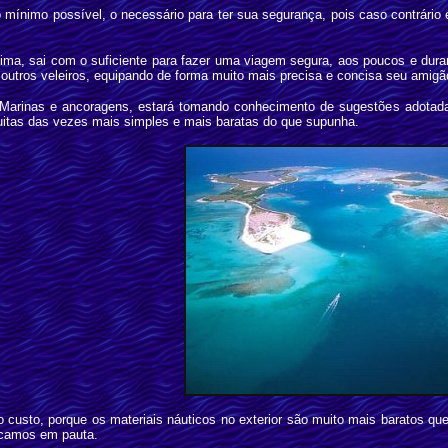
mínimo possível, o necessário para ter sua segurança, pois caso contrário 
a, sai com o suficiente para fazer uma viagem segura, aos poucos e dura
utros veleiros, equipando de forma muito mais precisa e concisa seu amigã
arinas e ancoragens, estará tomando conhecimento de sugestões adotadas 
uitas das vezes mais simples e mais baratas do que supunha.
o custo, porque os materiais náuticos no exterior são muito mais baratos qu
camos em pauta.