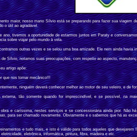
nto maior, nosso mano Sílvio está se preparando para fazer sua viagem de
do o útil ao agradável.
e ano, tivemos a oportunidade de estarmos juntos em Paraty e conversamos
ia sobre viajar pelo mundo à vela.
contramos outras vezes e se selou uma boa amizade. Ele nem ainda havia ini
a de Sílvio, notamos suas preocupações, com respeito ao aspecto, manutenç
eu artigo apõe:
 que nos tornar mecânico!!!
gentemente, ninguém deverá conhecer melhor ao motor de seu veleiro, e de f
a externa, tão somente quando for imprescindível, e se possível, na ma
obra e caríssima, nestes serviços e se concessionária ainda pior. Não h
has
, para ser chamado novamente. Obviamente e o sabemos que há as exce
reinamentos e tudo mais, e isto é válido para todos aqueles que desejarem 
letricidade, eletrônica, informática, pintura, fibra, madeira e etc.