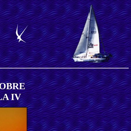
OBRE
A IV